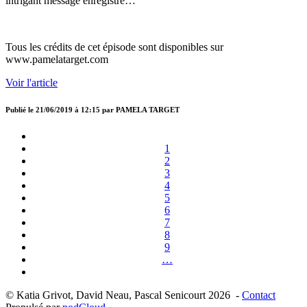
intrigant message enregistré…
Tous les crédits de cet épisode sont disponibles sur
www.pamelatarget.com
Voir l'article
Publié le
21/06/2019 à 12:15
par
PAMELA TARGET
1
2
3
4
5
6
7
8
9
…
© Katia Grivot, David Neau, Pascal Senicourt 2026 -
Contact