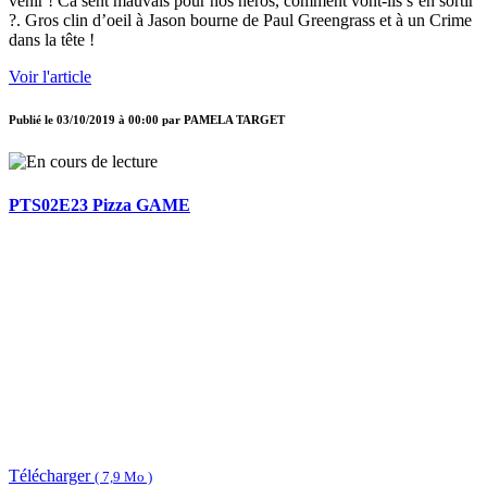
venir ! Ca sent mauvais pour nos héros, comment vont-ils s’en sortir
?. Gros clin d’oeil à Jason bourne de Paul Greengrass et à un Crime
dans la tête !
Voir l'article
Publié le
03/10/2019 à 00:00
par
PAMELA TARGET
PTS02E23 Pizza GAME
Télécharger
( 7,9 Mo )