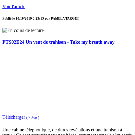
Voir l'article
Publié le
10/10/2019 à 23:13
par
PAMELA TARGET
PTS02E24 Un vent de trahison - Take my breath away
Télécharger
( 7 Mo )
Une cabine téléphonique, de dures révélations et une trahison à